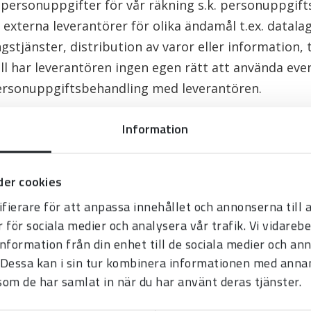
personuppgifter för vår räkning s.k. personuppgift
xterna leverantörer för olika ändamål t.ex. datalag
gstjänster, distribution av varor eller information,
 fall har leverantören ingen egen rätt att använda ev
personuppgiftsbehandling med leverantören.
ämna ut dina uppgifter till myndigheter för att det 
Information
ll informationen.
i dina personuppgifter
er cookies
fall våra samarbetspartners, har vidtagit flera säk
fierare för att anpassa innehållet och annonserna till
r för sociala medier och analysera vår trafik. Vi vidare
fter som behandlas. Vi har antivirusprogram och 
information från din enhet till de sociala medier och a
kydd som skyddar mot externa hot för att skydda oc
Dessa kan i sin tur kombinera informationen med anna
erk och system. Serversystem är fysiskt skyddat där 
 som de har samlat in när du har använt deras tjänster.
gifter i fysisk form förvaras i låsta byggnader och a