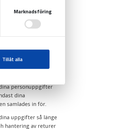
Marknadsföring
het med gällande lagar,
är personuppgifterna
sonuppgifter inom EES.
 med gällande
Tillåt alla
 dina personuppgifter
ndast dina
en samlades in för.
dina uppgifter så länge
h hantering av returer