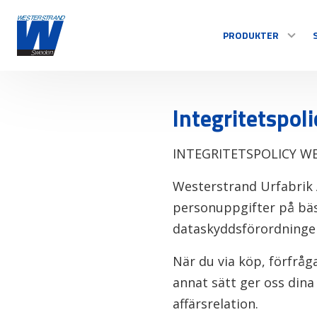
PRODUKTER
TID
Integritetspoli
Centralur
INTEGRITETSPOLICY W
Inomhusur
Utomhusur
Westerstrand Urfabrik A
Styrsystem
personuppgifter på bäs
Se alla
dataskyddsförordninge
När du via köp, förfråg
annat sätt ger oss dina
affärsrelation.