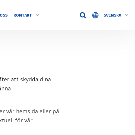
OSS
KONTAKT
SVENSKA
TIDSHJÄLPMEDEL
KONTAKT
Timstockar
Tillbehör
VÅRA ÅTERFÖRSÄLJARE
e alla
fter att skydda dina
änna
REKLAMATION / RETUR
er vår hemsida eller på
tuell för vår