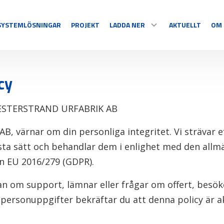
SYSTEMLÖSNINGAR
PROJEKT
LADDA NER
AKTUELLT
OM 
SPORT
DISPLAY
DOKUMENT & PROGRAM
cy
Multisport
Temperatur
ESTERSTRAND URFABRIK AB
Sportspecifika
Nedräkning
MELODIER
Tidtagning
Information
S
B, värnar om din personliga integritet. Vi strävar e
Videosport
Grafisk/text
ta sätt och behandlar dem i enlighet med den allm
Se alla
Se alla
n EU 2016/279 (GDPR).
an om support, lämnar eller frågar om offert, besök
 personuppgifter bekräftar du att denna policy är ak