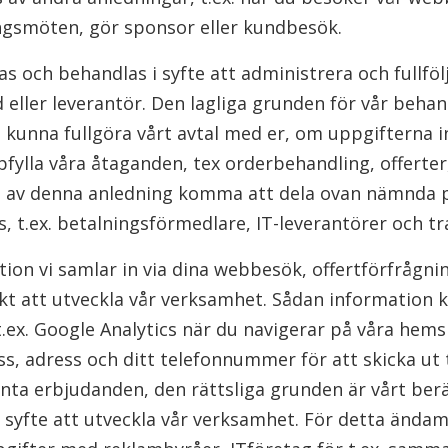
ngsmöten, gör sponsor eller kundbesök.
s och behandlas i syfte att administrera och fullfö
ller leverantör. Den lagliga grunden för vår behand
a kunna fullgöra vårt avtal med er, om uppgifterna in
pfylla våra åtaganden, tex orderbehandling, offerter
an av denna anledning komma att dela ovan nämnda
 t.ex. betalningsförmedlare, IT-leverantörer och t
ion vi samlar in via dina webbesök, offertförfrågnin
sikt att utveckla vår verksamhet. Sådan information 
t.ex. Google Analytics när du navigerar på våra hems
s, adress och ditt telefonnummer för att skicka ut t
nta erbjudanden, den rättsliga grunden är vårt berä
syfte att utveckla vår verksamhet. För detta ända