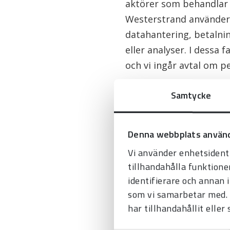
aktörer som behandlar 
Westerstrand använder e
datahantering, betalnin
eller analyser. I dessa
och vi ingår avtal om 
Vi kan även komma att l
Samtycke
att de har laglig rätt ti
Hur skyddar v
Denna webbplats använd
Vi, och i förekommande 
Vi använder enhetsidenti
tillhandahålla funktione
skydda de personuppgi
identifierare och annan 
intelligenta intrångss
som vi samarbetar med. 
tillgång till våra nätv
har tillhandahållit eller
har tillträde. Personupp
externa larmtjänster.