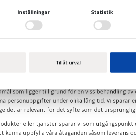
Inställningar
Statistik
ta instruktioner att hantera all information i enlig
ast de personer som behöver tillgång till system d
 all data är skyddat med accessregler/lösenord.
artners behandlar som huvudregel endast dina per
 behandlas utanför EES görs detta endast i enlighet
Tillåt urval
rar vi dina personuppgifter
mål som ligger till grund för en viss behandling av
a personuppgifter under olika lång tid. Vi sparar e
e det är relevant för det syfte som det ursprunglig
odukter eller tjänster sparar vi som utgångspunkt 
att kunna uppfylla våra åtaganden såsom leverans oc