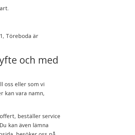
art.
1, Töreboda är
 syfte och med
 oss eller som vi
ter kan vara namn,
ffert, beställer service
s. Du kan även lämna
bbsida, besöker oss på