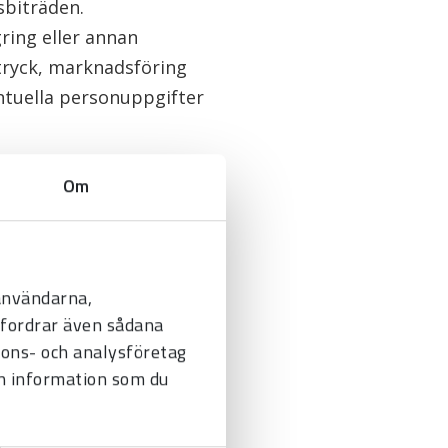
sbiträden.
ring eller annan
 tryck, marknadsföring
entuella personuppgifter
är nödvändigt eller för
Om
erhetsåtgärder för att
 användarna,
befordrar även sådana
brandväggar med
nnons- och analysföretag
h förhindra obehörig
n information som du
endast behörig personal
rkiv kopplade till