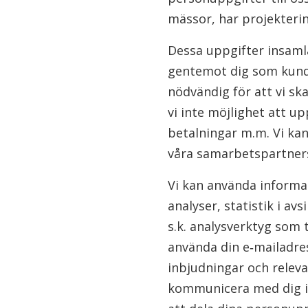
mässor, har projekteri
Dessa uppgifter insamla
gentemot dig som kund e
nödvändig för att vi sk
vi inte möjlighet att up
betalningar m.m. Vi k
våra samarbetspartners,
Vi kan använda informat
analyser, statistik i av
s.k. analysverktyg som 
använda din e‐mailadres
inbjudningar och releva
kommunicera med dig i 