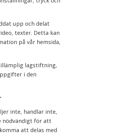
nställningar, tryck och
addat upp och delat
ideo, texter. Detta kan
rmation på vår hemsida,
illämplig lagstiftning,
ppgifter i den
r
er inte, handlar inte,
e nödvändigt för att
k komma att delas med