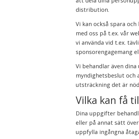
att dela dina personupp
distribution.
Vi kan också spara och
med oss på t.ex. vår we
vi använda vid t.ex. tä
sponsorengagemang elle
Vi behandlar även dina u
myndighetsbeslut och an
utsträckning det är nöd
Vilka kan få t
Dina uppgifter behandla
eller på annat sätt öve
uppfylla ingångna åta