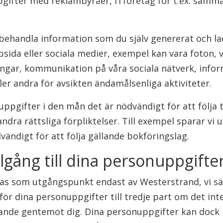
gifter med reklambyråer, ITföretag för t.ex. samma
 behandla information som du själv genererat och l
bsida eller sociala medier, exempel kan vara foton, v
vlingar, kommunikation på våra sociala nätverk, info
r andra för avsikten ändamålsenliga aktiviteter.
ppgifter i den mån det är nödvändigt för att följa t
dra rättsliga förpliktelser. Till exempel sparar vi u
vändigt för att följa gällande bokföringslag.
illgång till dina personuppgifte
s som utgångspunkt endast av Westerstrand, vi sälj
rför dina personuppgifter till tredje part om det int
gande gentemot dig. Dina personuppgifter kan doc