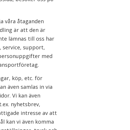
lja våra åtaganden
ling är att den är
te lämnas till oss har
, service, support,
 personuppgifter med
ransportföretag.
gar, köp, etc. för
kan även samlas in via
idor. Vi kan även
.ex. nyhetsbrev,
ttigade intresse av att
mål kan vi även komma