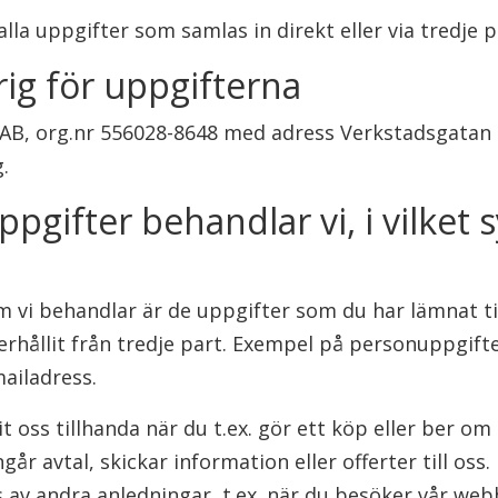
alla uppgifter som samlas in direkt eller via tredje p
ig för uppgifterna
AB, org.nr 556028-8648 med adress Verkstadsgatan 
.
ppgifter behandlar vi, i vilket
vi behandlar är de uppgifter som du har lämnat till
r erhållit från tredje part. Exempel på personuppgif
ailadress.
oss tillhanda när du t.ex. gör ett köp eller ber om o
går avtal, skickar information eller offerter till os
s av andra anledningar, t.ex. när du besöker vår we