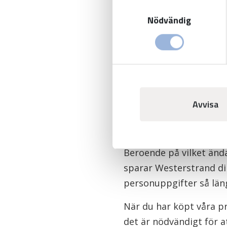
Samtyckesval
Nödvändig
Våra anställda har strik
regler och policys. End
lagras ges tillgång och
Vi och våra samarbetsp
I de fall informationen
Avvisa
dataskyddslagstiftning.
Hur länge spa
Beroende på vilket ända
sparar Westerstrand din
personuppgifter så läng
När du har köpt våra pr
det är nödvändigt för 