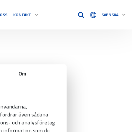
OSS
KONTAKT
SVENSKA
TIDSHJÄLPMEDEL
KONTAKT
Timstockar
Tillbehör
VÅRA ÅTERFÖRSÄLJARE
Om
e alla
REKLAMATION / RETUR
 användarna,
befordrar även sådana
nnons- och analysföretag
n information som du