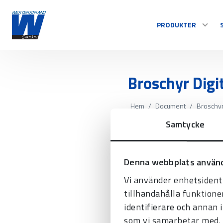
PRODUKTER
TID
Broschyr Digi
Centralur
Hem
/
Document
/
Broschyr
Inomhusur
Samtycke
Utomhusur
Styrsystem
Se alla
Denna webbplats använd
Vi använder enhetsidenti
tillhandahålla funktione
identifierare och annan 
som vi samarbetar med. 