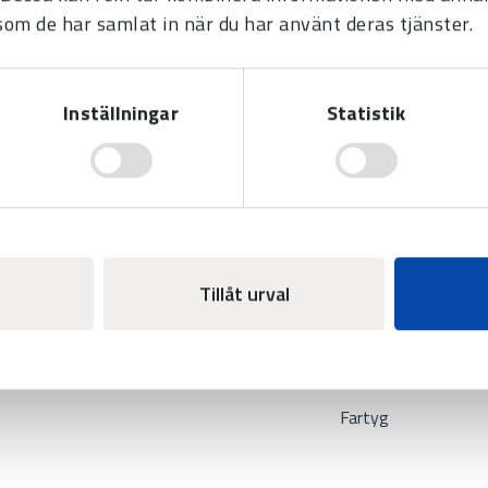
 som de har samlat in när du har använt deras tjänster.
k AB
Produkter
Systemlösninga
Inställningar
Statistik
Tid
Sjukhus
d.se
Sport
Flygplats
Display
Idrottshall
Tidhjälpmedel
Skola
Järnväg
Tillåt urval
Fotbollsarena
Industri
Fartyg