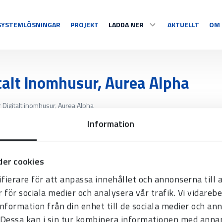
SYSTEMLÖSNINGAR
PROJEKT
LADDA NER
AKTUELLT
OM 
SPORT
DISPLAY
DOKUMENT & PROGRAM
talt inomhusur, Aurea Alpha
Multisport
Temperatur
 Digitalt inomhusur, Aurea Alpha
Sportspecifika
Nedräkning
MELODIER
Information
Tidtagning
Information
S
Videosport
Grafisk/text
Se alla
Se alla
er cookies
fierare för att anpassa innehållet och annonserna till
r för sociala medier och analysera vår trafik. Vi vidare
information från din enhet till de sociala medier och a
Dessa kan i sin tur kombinera informationen med anna