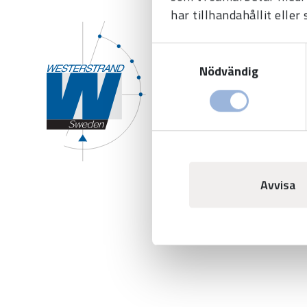
har tillhandahållit eller
Westerstrand Urfabri
Samtyckesval
Tel:
0506-480 00
Nödvändig
E-post:
info@westerstran
Avvisa