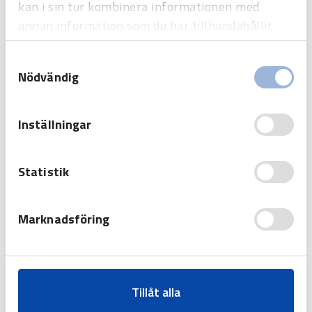
kan i sin tur kombinera informationen med
Tid
annan information som du har tillhandahållit
Sport
eller som de har samlat in när du har använt
Samtyckesval
deras tjänster.
Display
Nödvändig
Tidhjälpmedel
Inställningar
Systemlösningar
Statistik
Sjukhus
Flygplats
Marknadsföring
Idrottshall
Skola
Järnväg
Tillåt alla