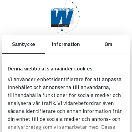
Samtycke
Information
Om
Westerstrand Urfabrik AB
Tel:
0506-480 00
Denna webbplats använder cookies
E-post:
info@westerstrand.se
Vi använder enhetsidentifierare för att anpassa
innehållet och annonserna till användarna,
tillhandahålla funktioner för sociala medier och
analysera vår trafik. Vi vidarebefordrar även
sådana identifierare och annan information från
din enhet till de sociala medier och annons- och
Produkter
analysföretag som vi samarbetar med. Dessa