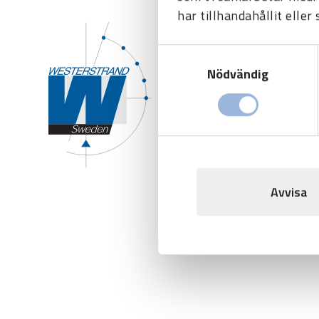
har tillhandahållit eller
Westerstrand Urfabri
Samtyckesval
Tel:
0506-480 00
Nödvändig
E-post:
info@westerstran
Avvisa