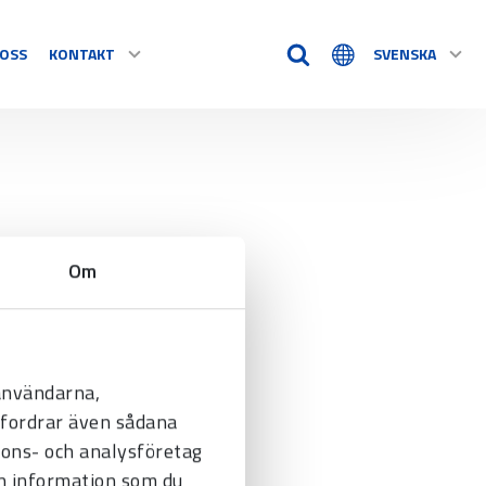
OSS
KONTAKT
SVENSKA
TIDSHJÄLPMEDEL
KONTAKT
Timstockar
Tillbehör
VÅRA ÅTERFÖRSÄLJARE
Om
e alla
REKLAMATION / RETUR
 användarna,
befordrar även sådana
nnons- och analysföretag
n information som du