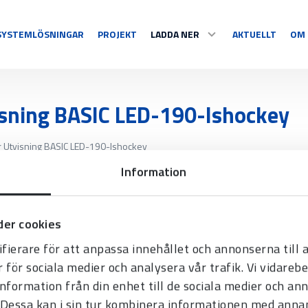
SYSTEMLÖSNINGAR
PROJEKT
LADDA NER
AKTUELLT
OM 
SPORT
DISPLAY
DOKUMENT & PROGRAM
isning BASIC LED-190-Ishockey
Multisport
Temperatur
 Utvisning BASIC LED-190-Ishockey
Sportspecifika
Nedräkning
MELODIER
Information
Tidtagning
Information
S
Videosport
Grafisk/text
Se alla
Se alla
er cookies
fierare för att anpassa innehållet och annonserna till
r för sociala medier och analysera vår trafik. Vi vidare
information från din enhet till de sociala medier och a
Dessa kan i sin tur kombinera informationen med anna