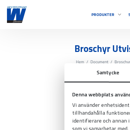
PRODUKTER
TID
Broschyr Utv
Centralur
Hem
/
Document
/
Broschyr
Inomhusur
Samtycke
Utomhusur
Styrsystem
Se alla
Denna webbplats använd
Vi använder enhetsidenti
tillhandahålla funktione
identifierare och annan 
som vi samarbetar med. 