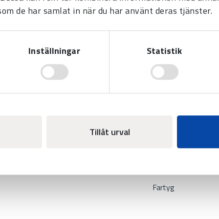
 som de har samlat in när du har använt deras tjänster.
k AB
Produkter
Systemlösninga
Inställningar
Statistik
Tid
Sjukhus
d.se
Sport
Flygplats
Display
Idrottshall
Tidhjälpmedel
Skola
Järnväg
Tillåt urval
Fotbollsarena
Industri
Fartyg