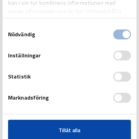
kan i sin tur kombinera informationen med
Tid
annan information som du har tillhandahållit
Sport
eller som de har samlat in när du har använt
Samtyckesval
deras tjänster.
Display
Nödvändig
Tidhjälpmedel
Inställningar
Systemlösningar
Statistik
Sjukhus
Flygplats
Marknadsföring
Idrottshall
Skola
Järnväg
Tillåt alla