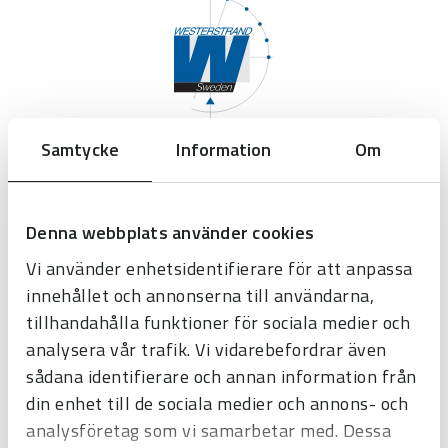
Samtycke
Information
Om
Westerstrand Urfabrik AB
Tel:
0506-480 00
Denna webbplats använder cookies
E-post:
info@westerstrand.se
Vi använder enhetsidentifierare för att anpassa
innehållet och annonserna till användarna,
tillhandahålla funktioner för sociala medier och
analysera vår trafik. Vi vidarebefordrar även
sådana identifierare och annan information från
din enhet till de sociala medier och annons- och
Produkter
analysföretag som vi samarbetar med. Dessa