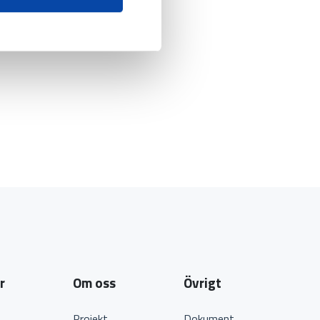
r
Om oss
Övrigt
Projekt
Dokument