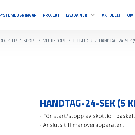
SYSTEMLÖSNINGAR
PROJEKT
LADDA NER
AKTUELLT
OM 
ODUKTER
/
SPORT
/
MULTISPORT
/
TILLBEHÖR
/
HANDTAG-24-SEK (
SPORT
DISPLAY
DOKUMENT & PROGRAM
Multisport
Temperatur
Sportspecifika
Nedräkning
MELODIER
Tidtagning
Information
S
Videosport
Grafisk/text
Se alla
Se alla
HANDTAG-24-SEK (5 
- För start/stopp av skottid i basket.
- Ansluts till manöverapparaten.