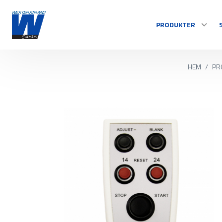
PRODUKTER
HEM
/
PR
TID
Centralur
Inomhusur
Utomhusur
Styrsystem
Se alla