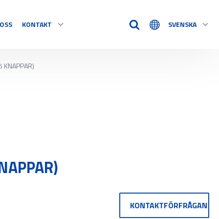
OSS
KONTAKT
SVENSKA
5 KNAPPAR)
TIDSHJÄLPMEDEL
KONTAKT
Timstockar
Tillbehör
VÅRA ÅTERFÖRSÄLJARE
e alla
REKLAMATION / RETUR
KNAPPAR)
KONTAKTFÖRFRÅGAN