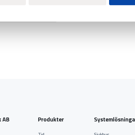
k AB
Produkter
Systemlösninga
Tid
Sjukhus