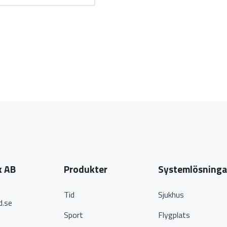
k AB
Produkter
Systemlösninga
Tid
Sjukhus
d.se
Sport
Flygplats