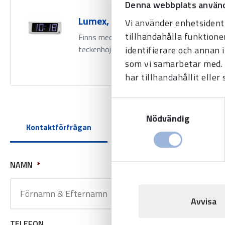
Denna webbplats använd
Lumex, inomhus
Vi använder enhetsidenti
tillhandahålla funktione
Finns med flera styrsätt i olika
identifierare och annan 
teckenhöjder och färger.
som vi samarbetar med. 
har tillhandahållit eller
Samtyckesval
Nödvändig
Kontaktförfrågan
NAMN
*
FÖRETAGSNAM
Avvisa
TELEFON
E-POSTADRESS