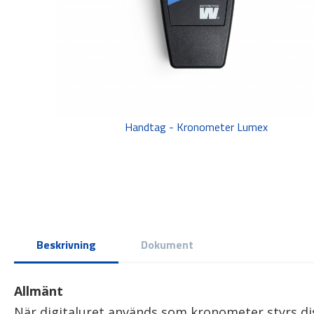
Handtag - Kronometer Lumex
Beskrivning
Dokument
Allmänt
När digitaluret används som kronometer styrs di