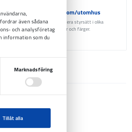
Lumex, inom/utomhus
 användarna,
befordrar även sådana
Finns med flera styrsätt i olika
nnons- och analysföretag
teckenhöjder och färger.
n information som du
Marknadsföring
Tillåt alla