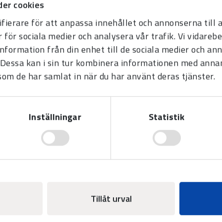
er cookies
Lumex - med sekund,
fierare för att anpassa innehållet och annonserna till
inomhus
r för sociala medier och analysera vår trafik. Vi vidare
information från din enhet till de sociala medier och a
Finns med flera styrsätt i olika
teckenhöjder och färger.
Dessa kan i sin tur kombinera informationen med anna
 som de har samlat in när du har använt deras tjänster.
Inställningar
Statistik
N
Tillåt urval
*