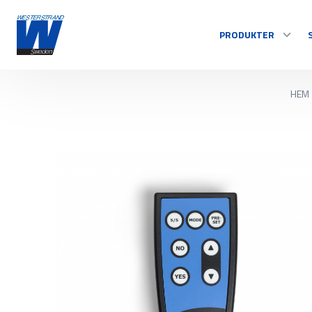
PRODUKTER
HEM
TID
Centralur
Inomhusur
Utomhusur
Styrsystem
Se alla