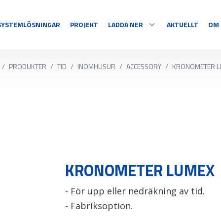
SYSTEMLÖSNINGAR
PROJEKT
LADDA NER
AKTUELLT
OM 
/
PRODUKTER
/
TID
/
INOMHUSUR
/
ACCESSORY
/
KRONOMETER L
SPORT
DISPLAY
DOKUMENT & PROGRAM
Multisport
Temperatur
Sportspecifika
Nedräkning
MELODIER
Tidtagning
Information
S
Videosport
Grafisk/text
Se alla
Se alla
KRONOMETER LUMEX
- För upp eller nedräkning av tid.
- Fabriksoption.