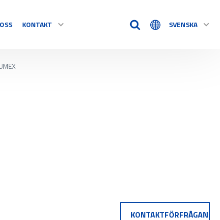
OSS
KONTAKT
SVENSKA
UMEX
TIDSHJÄLPMEDEL
KONTAKT
Timstockar
Tillbehör
VÅRA ÅTERFÖRSÄLJARE
e alla
REKLAMATION / RETUR
KONTAKTFÖRFRÅGAN