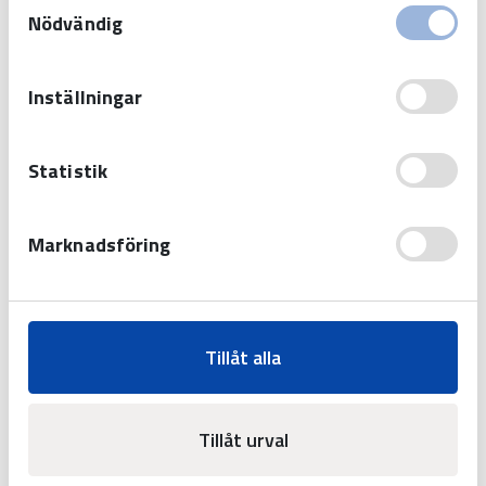
deras tjänster.
Nödvändig
Inställningar
E-POSTADRESS
*
Statistik
MEDDELANDE
Marknadsföring
Tillåt alla
Tillåt urval