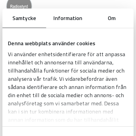
Samtycke
Information
Om
Denna webbplats använder cookies
Kontaktförfrågan
Vi använder enhetsidentifierare för att anpassa
innehållet och annonserna till användarna,
NAMN
*
tillhandahålla funktioner för sociala medier och
analysera vår trafik. Vi vidarebefordrar även
sådana identifierare och annan information från
din enhet till de sociala medier och annons- och
FÖRETAGSNAMN
analysföretag som vi samarbetar med. Dessa
kan i sin tur kombinera informationen med
annan information som du har tillhandahållit
eller som de har samlat in när du har använt
TELEFON
Samtyckesval