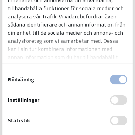
innehållet och annonserna till användarna,
TELEFON
tillhandahålla funktioner för sociala medier och
analysera vår trafik. Vi vidarebefordrar även
sådana identifierare och annan information från
din enhet till de sociala medier och annons- och
E-POSTADRESS
*
analysföretag som vi samarbetar med. Dessa
kan i sin tur kombinera informationen med
annan information som du har tillhandahållit
eller som de har samlat in när du har använt
MEDDELANDE
Samtyckesval
deras tjänster.
Nödvändig
Inställningar
Statistik