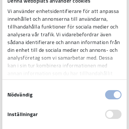
Denna webbplats använder cookies
Vi använder enhetsidentifierare för att anpassa
innehållet och annonserna till användarna,
tillhandahålla funktioner för sociala medier och
analysera vår trafik. Vi vidarebefordrar även
sådana identifierare och annan information från
SKICKA
din enhet till de sociala medier och annons- och
analysföretag som vi samarbetar med. Dessa
kan i sin tur kombinera informationen med
annan information som du har tillhandahållit
eller som de har samlat in när du har använt
Samtyckesval
deras tjänster.
Nödvändig
Inställningar