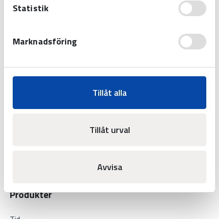
Statistik
Marknadsföring
Westerstrand Urfabrik AB
Tillåt alla
Tel:
0506-480 00
E-post:
info@westerstrand.se
Tillåt urval
Avvisa
Produkter