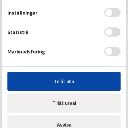
Inställningar
Statistik
Marknadsföring
Tillåt alla
Tillåt urval
Westerstrand Urfabrik AB
Tel:
0506-480 00
E-post:
info@westerstrand.se
Avvisa