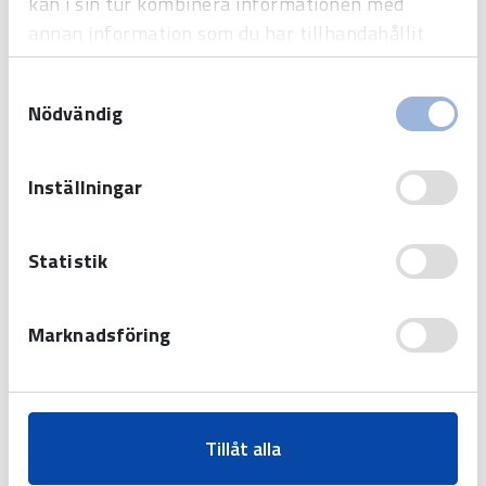
kan i sin tur kombinera informationen med
annan information som du har tillhandahållit
eller som de har samlat in när du har använt
Samtyckesval
deras tjänster.
Nödvändig
Inställningar
Westerstrand Urfabrik AB
Tel:
0506-480 00
Statistik
E-post:
info@westerstrand.se
Marknadsföring
Produkter
Tillåt alla