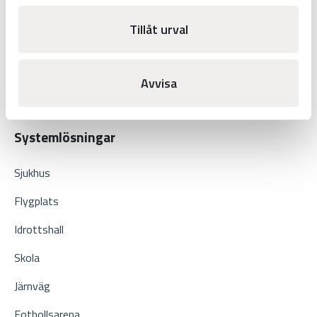
Tid
Tillåt urval
Sport
Display
Avvisa
Tidhjälpmedel
Systemlösningar
Sjukhus
Flygplats
Idrottshall
Skola
Järnväg
Fotbollsarena