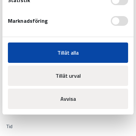
Statistik
Marknadsföring
Westerstrand Urfabrik AB
Tillåt alla
Tel:
0506-480 00
E-post:
info@westerstrand.se
Tillåt urval
Avvisa
Produkter
Tid