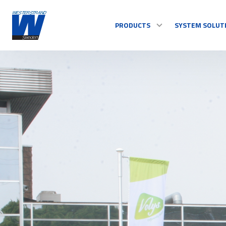
PRODUCTS
SYSTEM SOLUT
TIME
Master Clocks
Indoor clock
Outdoor clock
Control system
See all