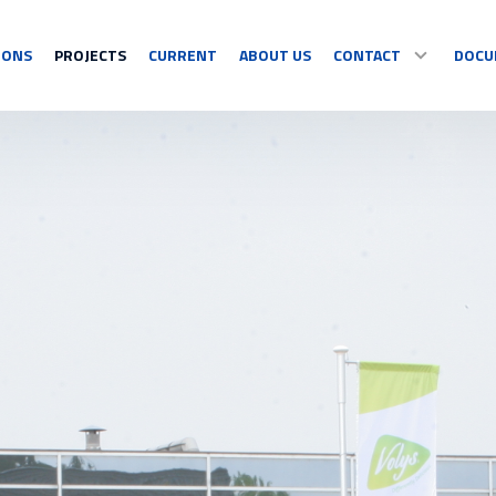
IONS
PROJECTS
CURRENT
ABOUT US
CONTACT
DOCU
SPORT
DISPLAY
CONTACT
Multisport
Temperature
Sport specific
Countdown
OUR RESELLERS
Timing
Information
Video sports
Graphics/Text
COMPLAINT/RETUR
See all
See all