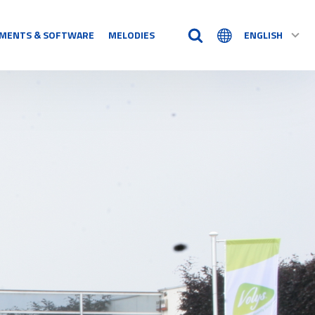
MENTS & SOFTWARE
MELODIES
ENGLISH
TIME AIDS
Time Logs
Accessory
See all
N