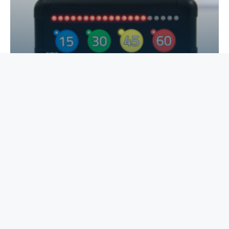
TIME AIDS
Time logs and associated equipment
PROJECT
We are proud to serve architects and designers
in their efforts to integrate time into overall