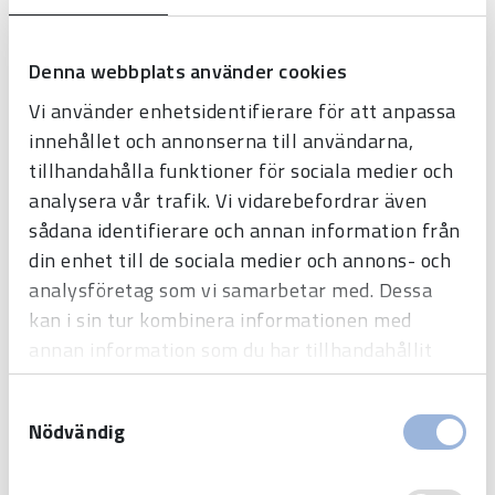
Teckenfärg
Denna webbplats använder cookies
Vi använder enhetsidentifierare för att anpassa
innehållet och annonserna till användarna,
tillhandahålla funktioner för sociala medier och
analysera vår trafik. Vi vidarebefordrar även
Front
sådana identifierare och annan information från
din enhet till de sociala medier och annons- och
analysföretag som vi samarbetar med. Dessa
kan i sin tur kombinera informationen med
annan information som du har tillhandahållit
eller som de har samlat in när du har använt
Samtyckesval
deras tjänster.
Kommunikation
Nödvändig