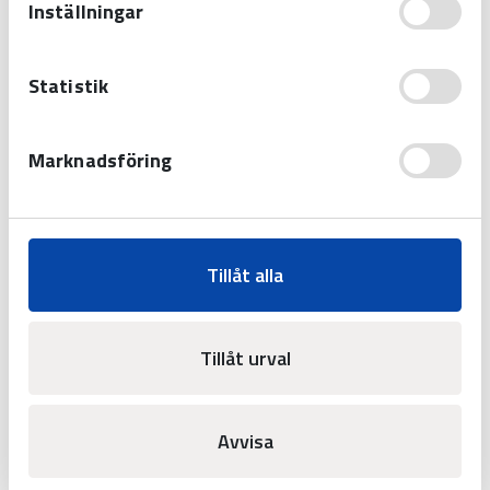
Inställningar
Statistik
Relaterade produkter
Marknadsföring
Resultattavla BASIC LED-190 -
Ishockey med skott
Tillåt alla
Lämpad för ishockey. Visar även skott
på mål. Kan kombineras med
Tillåt urval
utvisningsmoduler.
Avvisa
Kontaktförfrågan