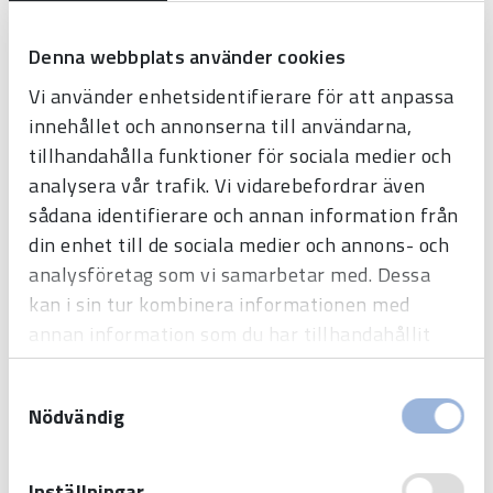
Denna webbplats använder cookies
TELEPHONE NUMBER
Vi använder enhetsidentifierare för att anpassa
innehållet och annonserna till användarna,
tillhandahålla funktioner för sociala medier och
analysera vår trafik. Vi vidarebefordrar även
E-MAIL ADDRESS
*
sådana identifierare och annan information från
din enhet till de sociala medier och annons- och
analysföretag som vi samarbetar med. Dessa
kan i sin tur kombinera informationen med
MESSAGE
annan information som du har tillhandahållit
eller som de har samlat in när du har använt
Samtyckesval
deras tjänster.
Nödvändig
Inställningar