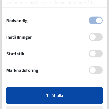
annan information som du har tillhandahållit
eller som de har samlat in när du har använt
Samtyckesval
deras tjänster.
Nödvändig
Inställningar
Related products
Statistik
Lumex, indoor
Marknadsföring
Available with different
synchronizations in several character
heights and colors.
Tillåt alla