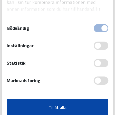
kan i sin tur kombinera informationen med
annan information som du har tillhandahållit
eller som de har samlat in när du har använt
Samtyckesval
deras tjänster.
Nödvändig
Synchronization
Inställningar
Statistik
Marknadsföring
Other options
Tillåt alla